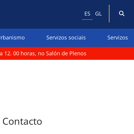
ES
GL
rbanismo
Servizos sociais
Servizos
a 12. 00 horas, no Salón de Plenos
Contacto