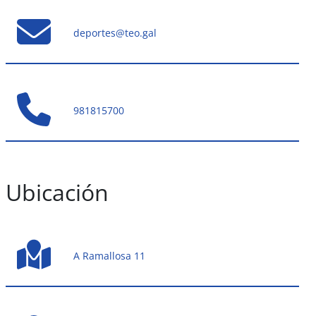
deportes@teo.gal
981815700
Ubicación
A Ramallosa 11