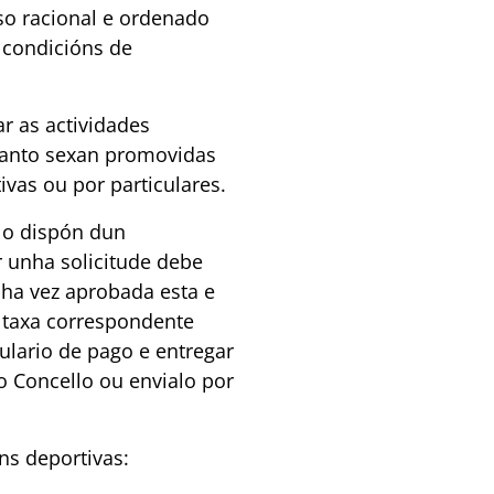
so racional e ordenado
 condicións de
r as actividades
 tanto sexan promovidas
ivas ou por particulares.
llo dispón dun
r unha solicitude debe
nha vez aprobada esta e
 taxa correspondente
lario de pago e entregar
Concello ou envialo por
ns deportivas: