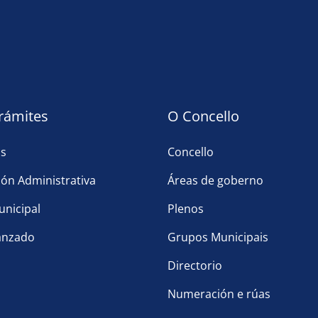
trámites
O Concello
as
Concello
ón Administrativa
Áreas de goberno
nicipal
Plenos
anzado
Grupos Municipais
Directorio
Numeración e rúas