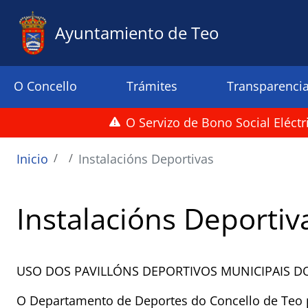
Pasar al contenido principal
Ayuntamiento de Teo
Menu principal
O Concello
Trámites
Transparenci
O Servizo de Bono Social Eléct
Ruta de navegación
Inicio
Instalacións Deportivas
Instalacións Deportiv
USO DOS PAVILLÓNS DEPORTIVOS MUNICIPAIS D
O Departamento de Deportes do Concello de Teo 