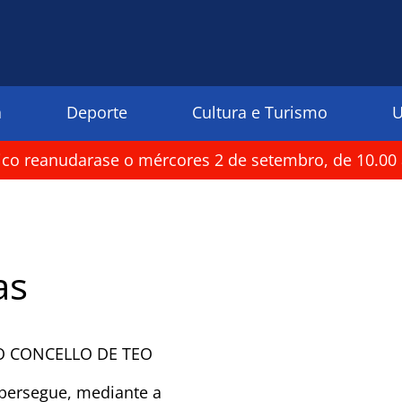
a
Deporte
Cultura e Turismo
U
rico reanudarase o mércores 2 de setembro, de 10.00 
as
O CONCELLO DE TEO
persegue, mediante a