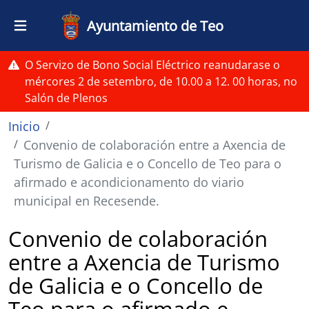
Pasar al contenido principal
Ayuntamiento de Teo
O Servizo de Bono Social Eléctrico reanudarase o
mércores 2 de setembro, de 10.00 a 12. 00 horas, no
Salón de Plenos
Ruta de navegación
Inicio
Convenio de colaboración entre a Axencia de
Turismo de Galicia e o Concello de Teo para o
afirmado e acondicionamento do viario
municipal en Recesende.
Convenio de colaboración
entre a Axencia de Turismo
de Galicia e o Concello de