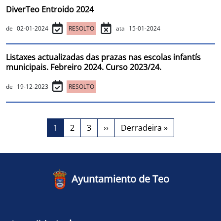
DiverTeo Entroido 2024
de
02-01-2024
RESOLTO
ata
15-01-2024
Listaxes actualizadas das prazas nas escolas infantís
municipais. Febreiro 2024. Curso 2023/24.
de
19-12-2023
RESOLTO
Paginación
Página
Página
Página
Siguiente página
Última página
1
2
3
››
Derradeira »
Ayuntamiento de Teo