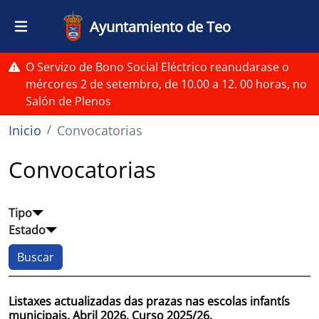
Pasar al contenido principal
Ayuntamiento de Teo
O Servizo de Bono Social Eléctrico reanudarase o
mércores 2 de setembro, de 10.00 a 12. 00 horas, no
Salón de Plenos
Ruta de navegación
Inicio
Convocatorias
Convocatorias
Tipo
Estado
Listaxes actualizadas das prazas nas escolas infantís
municipais. Abril 2026. Curso 2025/26.