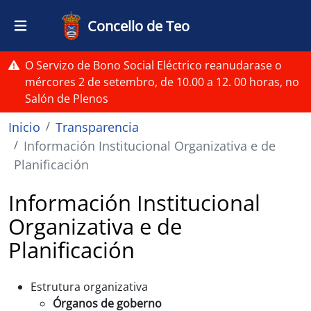
Ir o contido principal
Concello de Teo
O Servizo de Bono Social Eléctrico reanudarase o
mércores 2 de setembro, de 10.00 a 12. 00 horas, no
Salón de Plenos
Miga de pan
Inicio
Transparencia
Información Institucional Organizativa e de
Planificación
Información Institucional
Organizativa e de
Planificación
Estrutura organizativa
Órganos de goberno