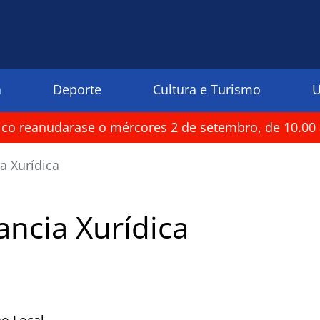
a
Deporte
Cultura e Turismo
U
rico reanudarase o mércores 2 de setembro, de 10.00 
a Xurídica
ancia Xurídica