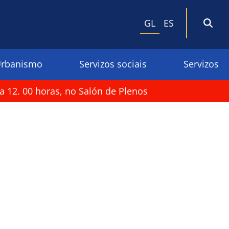
GL
ES
rbanismo
Servizos sociais
Servizos
a 12. 00 horas, no Salón de Plenos