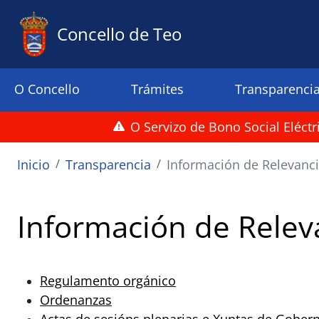
Ir o contido principal
Concello de Teo
Menu principal
O Concello
Trámites
Transparenci
O Servizo de Bono Social Eléct
Miga de pan
Inicio
Transparencia
Información de Relevanci
Información de Relev
Regulamento orgánico
Ordenanzas