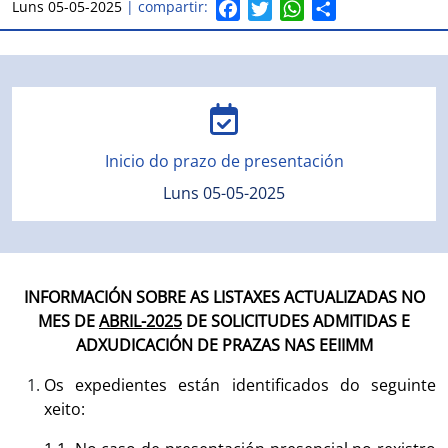
F
T
W
S
Luns 05-05-2025
| compartir:
a
w
h
h
c
i
a
a
e
t
t
r
b
t
s
e
o
e
A
o
r
p
Inicio do prazo de presentación
k
p
Luns 05-05-2025
INFORMACIÓN SOBRE AS LISTAXES ACTUALIZADAS NO
MES DE
ABRIL-2025
DE SOLICITUDES ADMITIDAS E
ADXUDICACIÓN DE PRAZAS NAS EEIIMM
Os expedientes están identificados do seguinte
xeito: