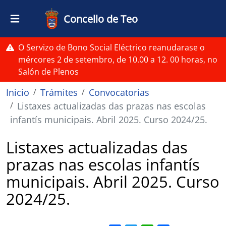
Ir o contido principal
Concello de Teo
O Servizo de Bono Social Eléctrico reanudarase o
mércores 2 de setembro, de 10.00 a 12. 00 horas, no
Salón de Plenos
Miga de pan
Inicio
Trámites
Convocatorias
Listaxes actualizadas das prazas nas escolas
infantís municipais. Abril 2025. Curso 2024/25.
Listaxes actualizadas das
prazas nas escolas infantís
municipais. Abril 2025. Curso
2024/25.