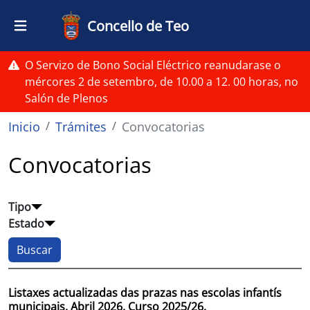
Ir o contido principal
Concello de Teo
O Servizo de Bono Social Eléctrico reanudarase o
mércores 2 de setembro, de 10.00 a 12. 00 horas, no
Salón de Plenos
Miga de pan
Inicio
Trámites
Convocatorias
Convocatorias
Tipo
Estado
Listaxes actualizadas das prazas nas escolas infantís
municipais. Abril 2026. Curso 2025/26.