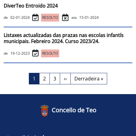
DiverTeo Entroido 2024
de
02-01-2024
RESOLTO
ata
15-01-2024
Listaxes actualizadas das prazas nas escolas infantís
municipais. Febreiro 2024. Curso 2023/24.
de
19-12-2023
RESOLTO
Paxinación
Page
Page
Page
Páxina Seguinte
Last page
1
2
3
››
Derradeira »
Concello de Teo